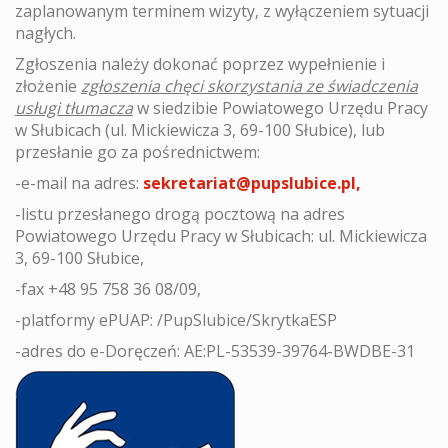
zaplanowanym terminem wizyty, z wyłączeniem sytuacji
nagłych.
Zgłoszenia należy dokonać poprzez wypełnienie i
złożenie
zgłoszenia chęci skorzystania ze świadczenia
usługi tłumacza
w siedzibie Powiatowego Urzędu Pracy
w Słubicach (ul. Mickiewicza 3, 69-100 Słubice), lub
przesłanie go za pośrednictwem:
-e-mail na adres:
sekretariat@pupslubice.pl,
-listu przesłanego drogą pocztową na adres
Powiatowego Urzędu Pracy w Słubicach:
ul. Mickiewicza
3, 69-100 Słubice,
-fax +48 95 758 36 08/09,
-platformy ePUAP: /PupSlubice/SkrytkaESP
-adres do e-Doręczeń: AE:PL-53539-39764-BWDBE-31