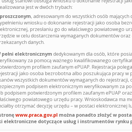
z usług stanowi obsługa wniosku o dokonanie rejestracji ja
realizowana jest w dwóch trybach:
proszczonym
, adresowanym do wszystkich osób mających d
ypełnieniu wniosku o dokonanie rejestracji jako osoba bez
lektronicznej, przesłaniu go do właściwego powiatowego ur
rzędzie w celu dostarczenia wymaganych dokumentów oraz 
rzekazanych danych.
 pełni elektronicznym
dedykowanym dla osób, które posia
eryfikowany za pomocą ważnego kwalifikowanego certyfika
otwierdzonym profilem zaufanym ePUAP. Rejestracja polega
ejestracji jako osoba bezrobotna albo poszukująca pracy w p
kanów wszystkich dokumentów wymaganych do rejestracji, o
ezpiecznym podpisem elektronicznym weryfikowanym za po
ub podpisem potwierdzonym profilem zaufanym ePUAP oraz p
łaściwego powiatowego urzędu pracy. Wnioskodawca ma możl
hciałby otrzymać decyzję urzędu – w postaci elektronicznej lu
stronę
www.praca.gov.pl
można ponadto złożyć w postac
i elektroniczne dotyczące usług i instrumentów rynku p