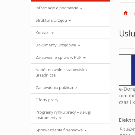
Informacje o podmiocie
Struktura Urzędu
Usłu
Kontakt
Dokumenty Urzędowe
Załatwianie spraw w PUP
Nabór na wolne stanowiska
urzędnicze
Zamówienia publiczne
e-Dorę
nim m
Oferty pracy
czas i
Programy rynku pracy – usługi i
instrumenty
Elektr
Powiat
Sprawozdania finansowe