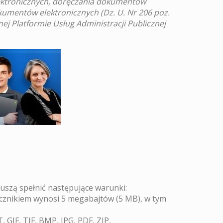
ektronicznych, doręczania dokumentów
kumentów elektronicznych (Dz. U. Nr 206 poz.
ej Platformie Usług Administracji Publicznej
szą spełnić następujące warunki:
cznikiem wynosi 5 megabajtów (5 MB), w tym
 GIF, TIF, BMP, JPG, PDF, ZIP,