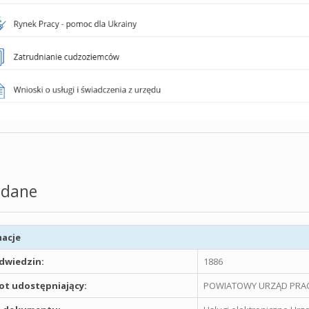
dane
acje
odwiedzin:
1886
t udostępniający:
POWIATOWY URZĄD PRAC