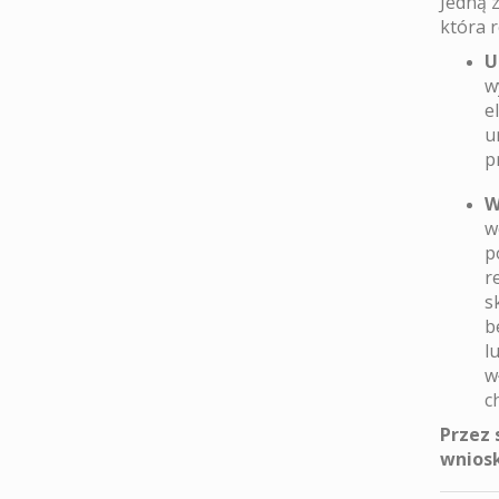
Jedną 
która 
U
w
e
u
p
W
w
p
r
s
b
l
w
c
Przez 
wniosk