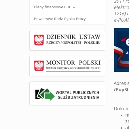
2011 r
elektr
Plany finansowe PUP
1216) 
Powiatowa Rada Rynku Pracy
e-PUAP
Adres 
/PupSl
Dokume
m
z
a