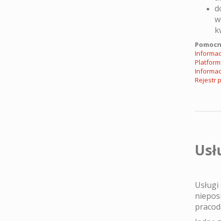
d
w
k
Pomocne
Informac
Platfor
Informac
Rejestr 
Usł
Usługi
niepos
pracod