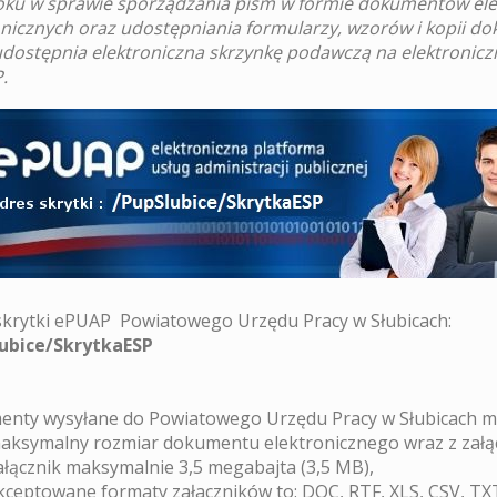
oku w sprawie sporządzania pism w formie dokumentów el
onicznych oraz udostępniania formularzy, wzorów i kopii do
udostępnia elektroniczna skrzynkę podawczą na elektroniczn
.
skrytki ePUAP Powiatowego Urzędu Pracy w Słubicach:
ubice/SkrytkaESP
nty wysyłane do Powiatowego Urzędu Pracy w Słubicach mu
aksymalny rozmiar dokumentu elektronicznego wraz z załą
ałącznik maksymalnie 3,5 megabajta (3,5 MB),
kceptowane formaty załaczników to: DOC, RTF, XLS, CSV, TXT,