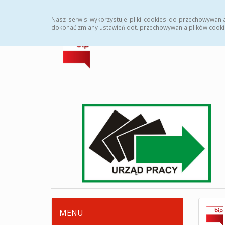
Strona główna
Deklaracja dostępności
Zamówi
Nasz serwis wykorzystuje pliki cookies do przechowywani
dokonać zmiany ustawień dot. przechowywania plików cooki
MENU