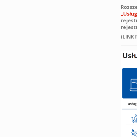
Rozsze
„Usług
rejes
rejest
(LINK 