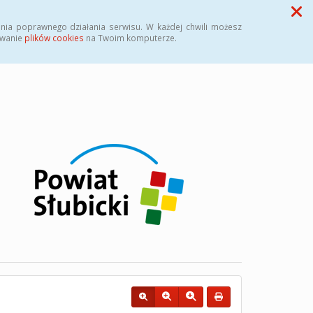
Przycisk wyszukaj duży
Szukaj
nia poprawnego działania serwisu. W każdej chwili możesz
ywanie
plików cookies
na Twoim komputerze.