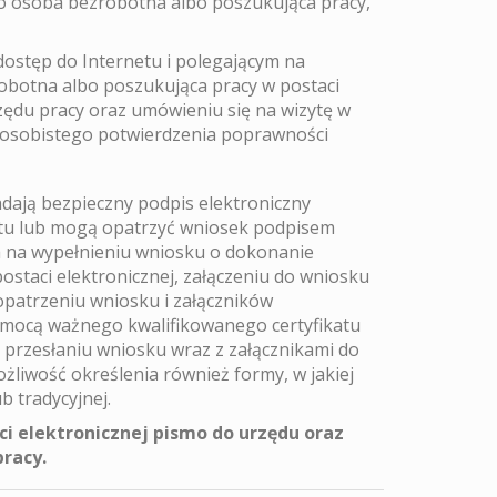
ko osoba bezrobotna albo poszukująca pracy,
ostęp do Internetu i polegającym na
robotna albo poszukująca pracy w postaci
zędu pracy oraz umówieniu się na wizytę w
osobistego potwierdzenia poprawności
dają bezpieczny podpis elektroniczny
tu lub mogą opatrzyć wniosek podpisem
 na wypełnieniu wniosku o dokonanie
ostaci elektronicznej, załączeniu do wniosku
patrzeniu wniosku i załączników
mocą ważnego kwalifikowanego certyfikatu
rzesłaniu wniosku wraz z załącznikami do
iwość określenia również formy, w jakiej
b tradycyjnej.
i elektronicznej pismo do urzędu oraz
racy.