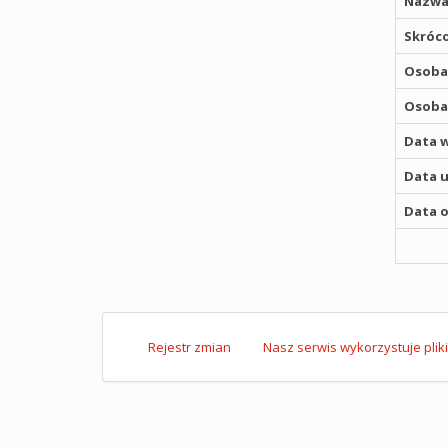
Nazwa
Skróco
Osoba,
Osoba,
Data w
Data u
Data o
Rejestr zmian
Nasz serwis wykorzystuje pliki