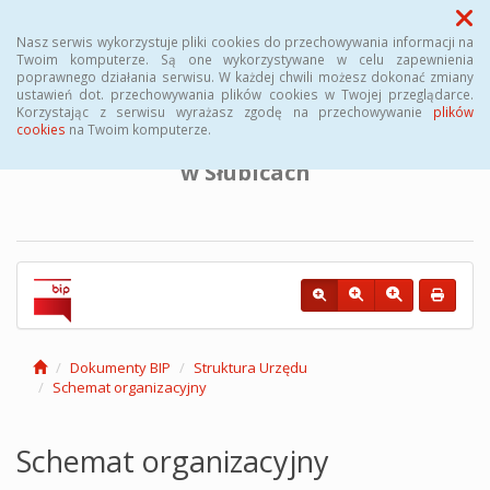
Menu
Nasz serwis wykorzystuje pliki cookies do przechowywania informacji na
Twoim komputerze. Są one wykorzystywane w celu zapewnienia
poprawnego działania serwisu. W każdej chwili możesz dokonać zmiany
BIULETYN INFORMACJI PUBLICZNEJ
ustawień dot. przechowywania plików cookies w Twojej przeglądarce.
Korzystając z serwisu wyrażasz zgodę na przechowywanie
plików
cookies
na Twoim komputerze.
Powiatowego Urzędu Pracy
w Słubicach
Dokumenty BIP
Struktura Urzędu
Schemat organizacyjny
Schemat organizacyjny