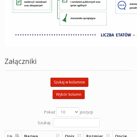
Załączniki
Szukaj w kolumnie
Wybór kolumn
Pokaż
pozycji
Szukaj:
Lp
Nazwa
Opis
Rozmiar
Opcje