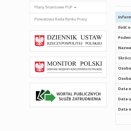
Plany finansowe PUP
Inform
Powiatowa Rada Rynku Pracy
Ilość 
Podmio
Nazwa
Skróco
Osoba,
Osoba,
Data w
Data u
Data o