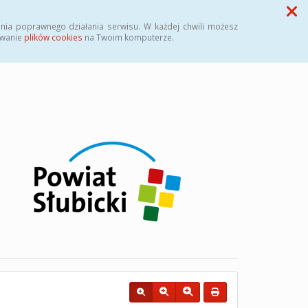
Przycisk wyszukaj duży
Szukaj
nia poprawnego działania serwisu. W każdej chwili możesz
ywanie
plików cookies
na Twoim komputerze.