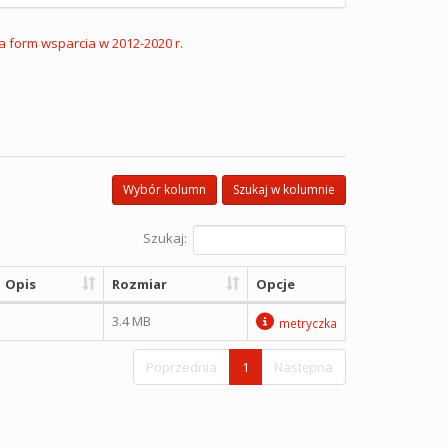
ja form wsparcia w 2012-2020 r.
Wybór kolumn
Szukaj w kolumnie
Szukaj:
Opis
Rozmiar
Opcje
3.4 MB
metryczka
Poprzednia
1
Następna