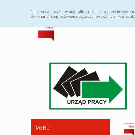
Strona główna
Deklaracja dostępności
Zamówi
Nasz serwis wykorzystuje pliki cookies do przechowywani
dokonać zmiany ustawień dot. przechowywania plików cooki
MENU