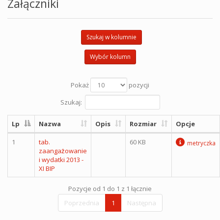
Załączniki
Szukaj w kolumnie
Wybór kolumn
Pokaż
pozycji
Szukaj:
Lp
Nazwa
Opis
Rozmiar
Opcje
1
tab.
60 KB
metryczka
zaangażowanie
i wydatki 2013 -
XI BIP
Pozycje od 1 do 1 z 1 łącznie
Poprzednia
1
Następna