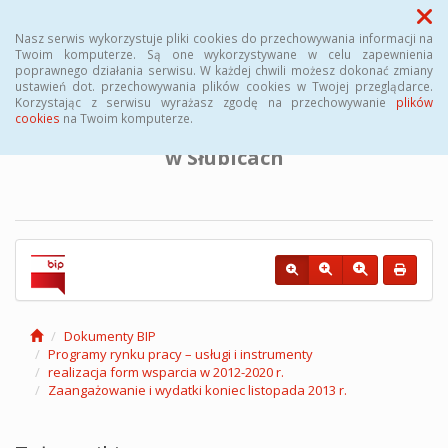
Menu
Nasz serwis wykorzystuje pliki cookies do przechowywania informacji na
Twoim komputerze. Są one wykorzystywane w celu zapewnienia
poprawnego działania serwisu. W każdej chwili możesz dokonać zmiany
BIULETYN INFORMACJI PUBLICZNEJ
ustawień dot. przechowywania plików cookies w Twojej przeglądarce.
Korzystając z serwisu wyrażasz zgodę na przechowywanie
plików
cookies
na Twoim komputerze.
Powiatowego Urzędu Pracy
w Słubicach
Dokumenty BIP
Programy rynku pracy – usługi i instrumenty
realizacja form wsparcia w 2012-2020 r.
Zaangażowanie i wydatki koniec listopada 2013 r.