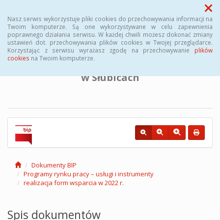
Menu
Nasz serwis wykorzystuje pliki cookies do przechowywania informacji na
Twoim komputerze. Są one wykorzystywane w celu zapewnienia
poprawnego działania serwisu. W każdej chwili możesz dokonać zmiany
BIULETYN INFORMACJI PUBLICZNEJ
ustawień dot. przechowywania plików cookies w Twojej przeglądarce.
Korzystając z serwisu wyrażasz zgodę na przechowywanie
plików
cookies
na Twoim komputerze.
Powiatowego Urzędu Pracy
w Słubicach
Dokumenty BIP
Programy rynku pracy – usługi i instrumenty
realizacja form wsparcia w 2022 r.
Spis dokumentów