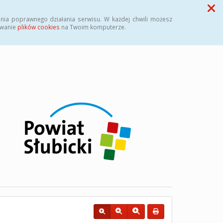
Przycisk wyszukaj duży
Szukaj
nia poprawnego działania serwisu. W każdej chwili możesz
ywanie
plików cookies
na Twoim komputerze.