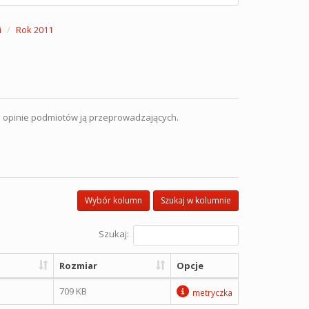
i
Rok 2011
 i opinie podmiotów ją przeprowadzających.
Wybór kolumn
Szukaj w kolumnie
Szukaj:
Rozmiar
Opcje
709 KB
metryczka