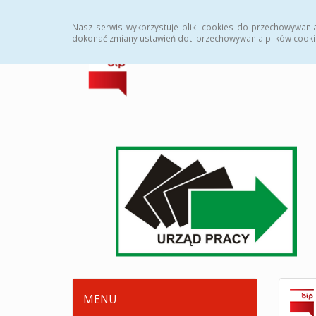
Strona główna
Deklaracja dostępności
Zamówi
Nasz serwis wykorzystuje pliki cookies do przechowywani
dokonać zmiany ustawień dot. przechowywania plików cooki
MENU