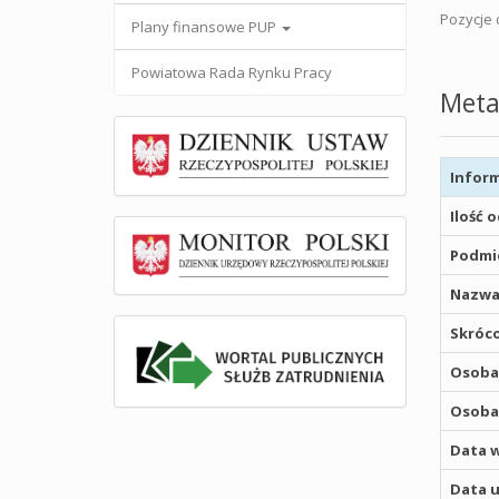
Pozycje o
Plany finansowe PUP
Powiatowa Rada Rynku Pracy
Meta
Inform
Ilość 
Podmio
Nazwa
Skróco
Osoba,
Osoba,
Data w
Data u