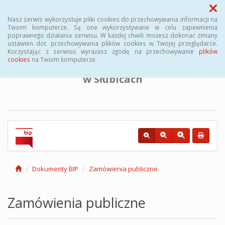
Menu
Nasz serwis wykorzystuje pliki cookies do przechowywania informacji na
Twoim komputerze. Są one wykorzystywane w celu zapewnienia
poprawnego działania serwisu. W każdej chwili możesz dokonać zmiany
BIULETYN INFORMACJI PUBLICZNEJ
ustawień dot. przechowywania plików cookies w Twojej przeglądarce.
Korzystając z serwisu wyrażasz zgodę na przechowywanie
plików
cookies
na Twoim komputerze.
Powiatowego Urzędu Pracy
w Słubicach
Dokumenty BIP
Zamówienia publiczne
Zamówienia publiczne