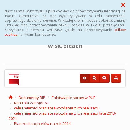
Menu
Nasz serwis wykorzystuje pliki cookies do przechowywania informacji na
Twoim komputerze. Są one wykorzystywane w celu zapewnienia
poprawnego działania serwisu. W każdej chwili możesz dokonać zmiany
BIULETYN INFORMACJI PUBLICZNEJ
ustawień dot. przechowywania plików cookies w Twojej przeglądarce.
Korzystając z serwisu wyrażasz zgodę na przechowywanie
plików
cookies
na Twoim komputerze.
Powiatowego Urzędu Pracy
w Słubicach
Dokumenty BIP
Załatwianie spraw w PUP
Kontrola Zarządcza
cele i mierniki oraz sprawozdania z ich realizacji
cele i mierniki oraz sprawozdania z ich realizacji lata 2013-
2021
Plan realizacji celów na rok 2014