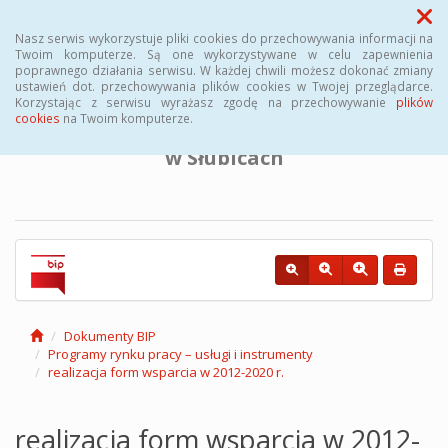
Menu
Nasz serwis wykorzystuje pliki cookies do przechowywania informacji na
Twoim komputerze. Są one wykorzystywane w celu zapewnienia
poprawnego działania serwisu. W każdej chwili możesz dokonać zmiany
BIULETYN INFORMACJI PUBLICZNEJ
ustawień dot. przechowywania plików cookies w Twojej przeglądarce.
Korzystając z serwisu wyrażasz zgodę na przechowywanie
plików
cookies
na Twoim komputerze.
Powiatowego Urzędu Pracy
w Słubicach
Dokumenty BIP
Programy rynku pracy – usługi i instrumenty
realizacja form wsparcia w 2012-2020 r.
realizacja form wsparcia w 2012-