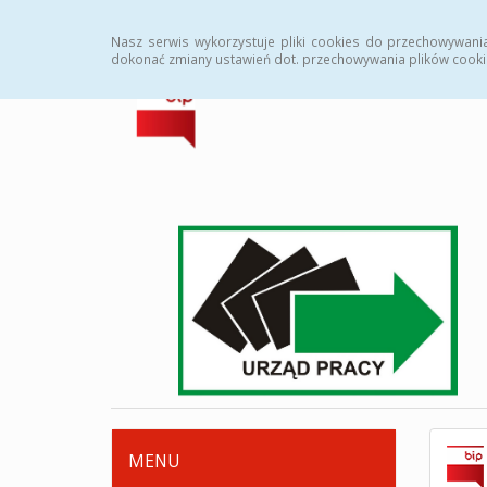
Strona główna
Deklaracja dostępności
Zamówi
Nasz serwis wykorzystuje pliki cookies do przechowywani
dokonać zmiany ustawień dot. przechowywania plików cooki
MENU