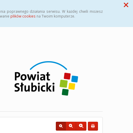
Przycisk wyszukaj duży
Szukaj
nia poprawnego działania serwisu. W każdej chwili możesz
ywanie
plików cookies
na Twoim komputerze.