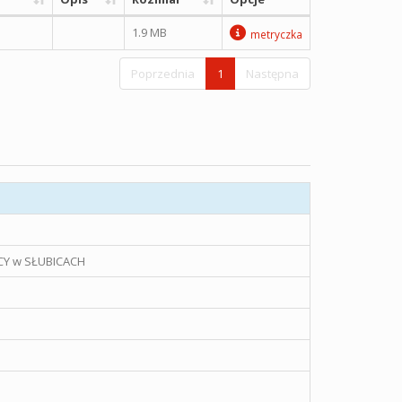
1.9 MB
metryczka
Poprzednia
1
Następna
Y w SŁUBICACH