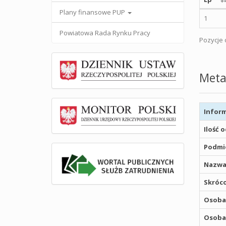
Plany finansowe PUP
1
Powiatowa Rada Rynku Pracy
Pozycje o
Meta
Inform
Ilość 
Podmio
Nazwa
Skróco
Osoba,
Osoba,