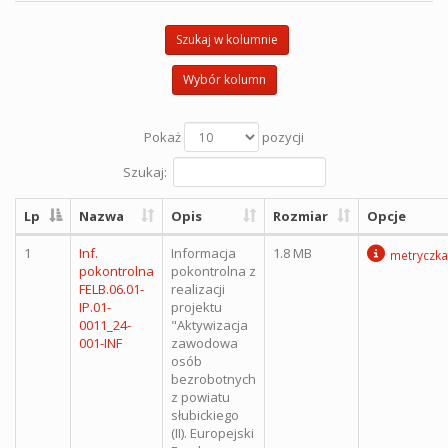
Szukaj w kolumnie
Wybór kolumn
Pokaż
pozycji
Szukaj:
Lp
Nazwa
Opis
Rozmiar
Opcje
1
Inf.
Informacja
1.8 MB
metryczka
pokontrolna
pokontrolna z
FELB.06.01-
realizacji
IP.01-
projektu
0011_24-
"Aktywizacja
001-INF
zawodowa
osób
bezrobotnych
z powiatu
słubickiego
(II). Europejski