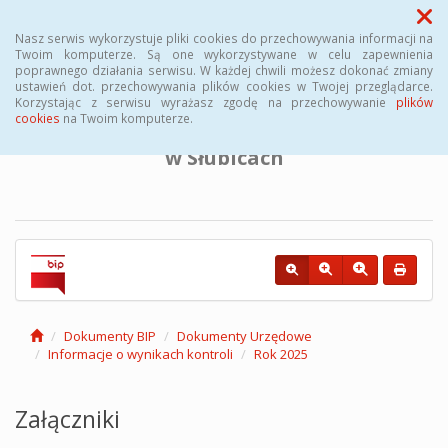
Menu
Nasz serwis wykorzystuje pliki cookies do przechowywania informacji na
Twoim komputerze. Są one wykorzystywane w celu zapewnienia
poprawnego działania serwisu. W każdej chwili możesz dokonać zmiany
BIULETYN INFORMACJI PUBLICZNEJ
ustawień dot. przechowywania plików cookies w Twojej przeglądarce.
Korzystając z serwisu wyrażasz zgodę na przechowywanie
plików
cookies
na Twoim komputerze.
Powiatowego Urzędu Pracy
w Słubicach
Dokumenty BIP
Dokumenty Urzędowe
Informacje o wynikach kontroli
Rok 2025
Załączniki