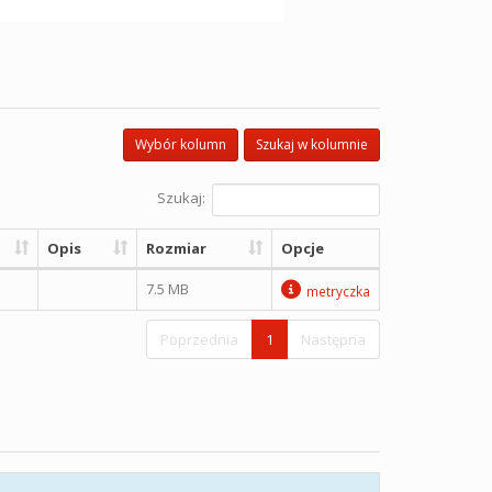
Wybór kolumn
Szukaj w kolumnie
Szukaj:
Opis
Rozmiar
Opcje
7.5 MB
metryczka
Poprzednia
1
Następna