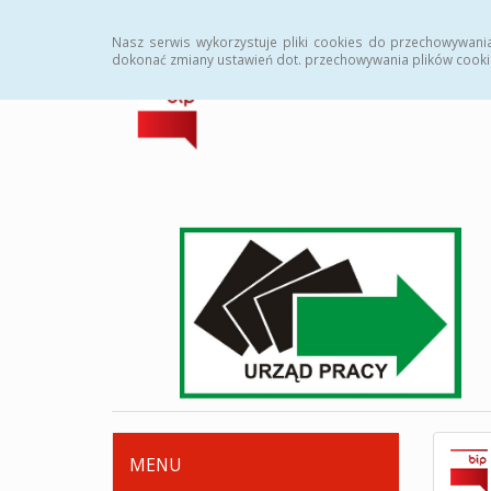
Strona główna
Deklaracja dostępności
Zamówi
Nasz serwis wykorzystuje pliki cookies do przechowywani
dokonać zmiany ustawień dot. przechowywania plików cooki
MENU