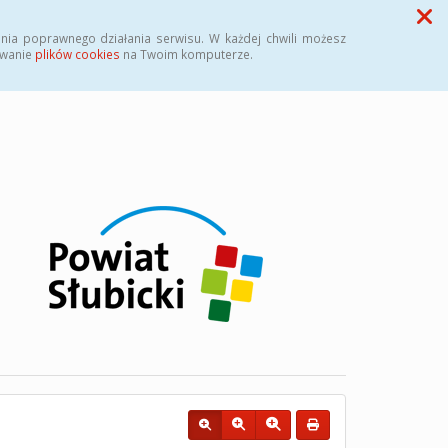
Przycisk wyszukaj duży
Szukaj
nia poprawnego działania serwisu. W każdej chwili możesz
ywanie
plików cookies
na Twoim komputerze.