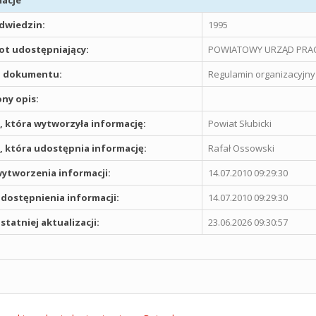
acje
odwiedzin:
1995
t udostępniający:
POWIATOWY URZĄD PRAC
 dokumentu:
Regulamin organizacyjny
ny opis:
 która wytworzyła informację:
Powiat Słubicki
 która udostępnia informację:
Rafał Ossowski
ytworzenia informacji:
14.07.2010 09:29:30
dostępnienia informacji:
14.07.2010 09:29:30
statniej aktualizacji:
23.06.2026 09:30:57