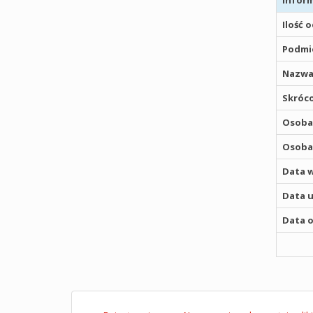
Inform
Ilość 
Podmio
Nazwa
Skróco
Osoba,
Osoba,
Data w
Data u
Data o