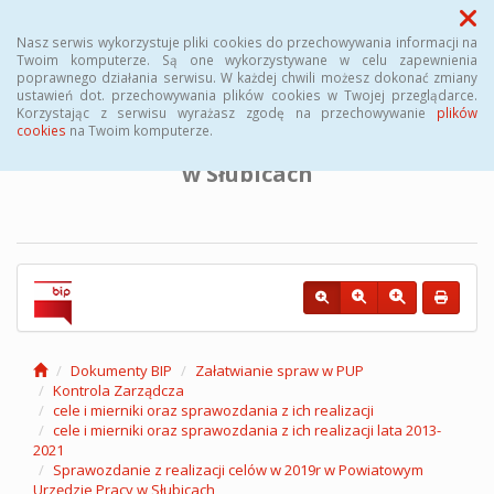
Menu
Nasz serwis wykorzystuje pliki cookies do przechowywania informacji na
Twoim komputerze. Są one wykorzystywane w celu zapewnienia
poprawnego działania serwisu. W każdej chwili możesz dokonać zmiany
BIULETYN INFORMACJI PUBLICZNEJ
ustawień dot. przechowywania plików cookies w Twojej przeglądarce.
Korzystając z serwisu wyrażasz zgodę na przechowywanie
plików
cookies
na Twoim komputerze.
Powiatowego Urzędu Pracy
w Słubicach
Dokumenty BIP
Załatwianie spraw w PUP
Kontrola Zarządcza
cele i mierniki oraz sprawozdania z ich realizacji
cele i mierniki oraz sprawozdania z ich realizacji lata 2013-
2021
Sprawozdanie z realizacji celów w 2019r w Powiatowym
Urzędzie Pracy w Słubicach