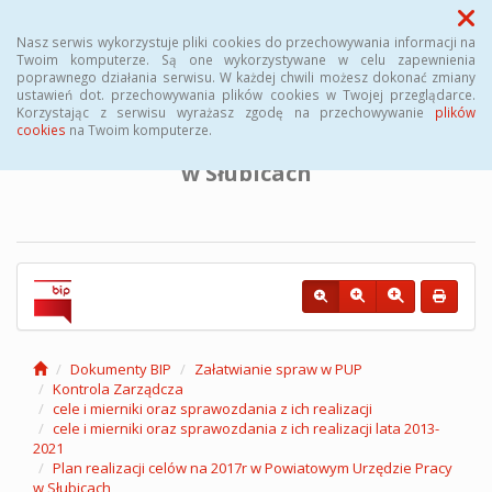
Menu
Nasz serwis wykorzystuje pliki cookies do przechowywania informacji na
Twoim komputerze. Są one wykorzystywane w celu zapewnienia
poprawnego działania serwisu. W każdej chwili możesz dokonać zmiany
BIULETYN INFORMACJI PUBLICZNEJ
ustawień dot. przechowywania plików cookies w Twojej przeglądarce.
Korzystając z serwisu wyrażasz zgodę na przechowywanie
plików
cookies
na Twoim komputerze.
Powiatowego Urzędu Pracy
w Słubicach
Dokumenty BIP
Załatwianie spraw w PUP
Kontrola Zarządcza
cele i mierniki oraz sprawozdania z ich realizacji
cele i mierniki oraz sprawozdania z ich realizacji lata 2013-
2021
Plan realizacji celów na 2017r w Powiatowym Urzędzie Pracy
w Słubicach