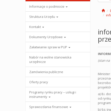
Informacje o podmiocie
inf
Struktura Urzędu
Kontakt
info
prze
Dokumenty Urzędowe
Załatwianie spraw w PUP
INFORM
Nabór na wolne stanowiska
(stan na 
urzędnicze
Zamówienia publiczne
Minister
przeznac
Oferty pracy
bezroboc
projektó
Programy rynku pracy – usługi i
a) 8.i. 
instrumenty
od rynku
programu
Sprawozdania finansowe
b) 9.ii. 