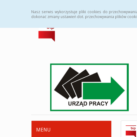
Strona główna
Deklaracja dostępności
Zamówi
Nasz serwis wykorzystuje pliki cookies do przechowywani
dokonać zmiany ustawień dot. przechowywania plików cooki
MENU