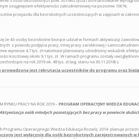
ienie 3 osób bezrobotnych pow. 50 roku życia i dofinansowanie wynagrodz
ym osiągnięciem efektywności zatrudnieniowej na poziomie 100 %;
osztów przejazdu dla bezrobotnych uczestniczących w zajęciach w zakre
się że 43 osoby bezrobotne biorące udział w formach aktywizacji zawodo
nych z powodu podjęcia pracy, innej pracy zarobkowej i samozatrudnien
mie wyniesie 4,7 tys. zł natomiast planowany uśredniony wskaźnik efekty
ości kosztowej około 9,1 tys. zł. W ramach programu zostały uwzględnion
echodzące na rok 2019 ok. 48 tys. zł (wg. stanu na 30.11.2018r.).
 prowadzona jest rekrutacja uczestników do programu oraz bież
 RYNKU PRACY NA ROK 2019 –
PROGRAM OPERACYJNY WIEDZA EDUKACJ
Aktywizacja osób młodych pozostających bez pracy w powiecie słubick
 Programu Operacyjnego Wiedza Edukacja Rozwój 2014- planuje przeznacz
czony jest wyłącznie dla osób bezrobotnych zarejestrowanych w 