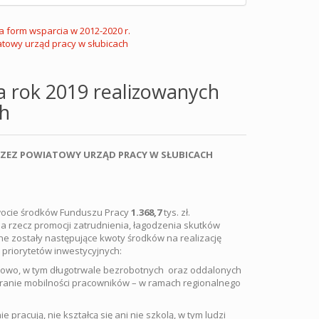
ja form wsparcia w 2012-2020 r.
towy urząd pracy w słubicach
a rok 2019 realizowanych
ch
RZEZ POWIATOWY URZĄD PRACY W SŁUBICACH
 kwocie środków Funduszu Pracy
1.368,7
tys. zł.
 rzecz promocji zatrudnienia, łagodzenia skutków
ne zostały następujące kwoty środków na realizację
riorytetów inwestycyjnych:
wodowo, w tym długotrwale bezrobotnych oraz oddalonych
ieranie mobilności pracowników – w ramach regionalnego
ie pracują, nie kształcą się ani nie szkolą, w tym ludzi