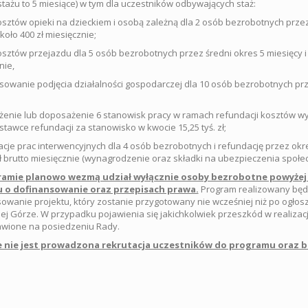
stażu to 5 miesiące) w tym dla uczestników odbywających staż:
osztów opieki na dzieckiem i osobą zależną dla 2 osób bezrobotnych przez 
koło 400 zł miesięcznie;
osztów przejazdu dla 5 osób bezrobotnych przez średni okres 5 miesięcy i 
nie,
sowanie podjęcia działalności gospodarczej dla 10 osób bezrobotnych prz
enie lub doposażenie 6 stanowisk pracy w ramach refundacji kosztów w
 stawce refundacji za stanowisko w kwocie 15,25 tyś. zł;
acje prac interwencyjnych dla 4 osób bezrobotnych i refundację przez ok
zł brutto miesięcznie (wynagrodzenie oraz składki na ubezpieczenia społec
amie planowo wezmą udział wyłącznie osoby bezrobotne powyżej 3
 o dofinansowanie oraz przepisach prawa.
Program realizowany będ
owanie projektu, który zostanie przygotowany nie wcześniej niż po ogł
ej Górze. W przypadku pojawienia się jakichkolwiek przeszkód w realiza
wione na posiedzeniu Rady.
 nie jest prowadzona rekrutacja uczestników do programu oraz b