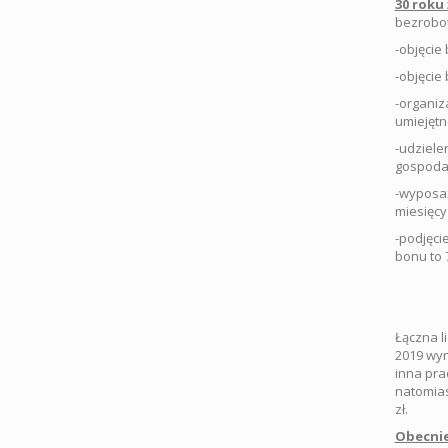
30 roku 
bezrobot
-objęcie
-objęcie
-organiz
umiejętn
-udziele
gospodar
-wyposaż
miesięcy
-podjęci
bonu to 7
Łączna l
2019 wyn
inna pra
natomias
zł.
Obecnie