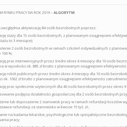
 RYNKU PRACY NA ROK 2019 –
ALGORYTM
uwzględnia aktywizację 84 osób bezrobotnych poprzez:
ację staży dla 15 osób bezrobotnych, z planowanym osiągnięciem efektywn
tażu to 3 miesiące);
olenie 2 osób bezrobotnych w ramach szkoleń indywidualnych z planowa
 100 %;
ację prac interwencyjnych przez średni okres 6 miesięcy dla 10 osób bezr
ka w wysokości ok. 885 zł brutto z planowanym osiągnięciem efektywności
ację robót publicznych przez średni okres 4 miesięcy dla 10 osób bezrobo
i ok. 1062 zł brutto z planowanym osiągnięciem efektywności zatrudnieni
ację prac społecznie użytecznych dla 40 osób bezrobotnych przez okres 9 
sowanie podjęcia działalności gospodarczej dla 2 osób bezrobotnych przy 
enie lub doposażenie 2 stanowisk pracy w ramach refundacji kosztów w
stawce refundacji za stanowisko w kwocie 15 tyś. zł.;
anie na badania lekarskie, psychologiczne lub specjalistyczne bezrobotn
ania pracy;