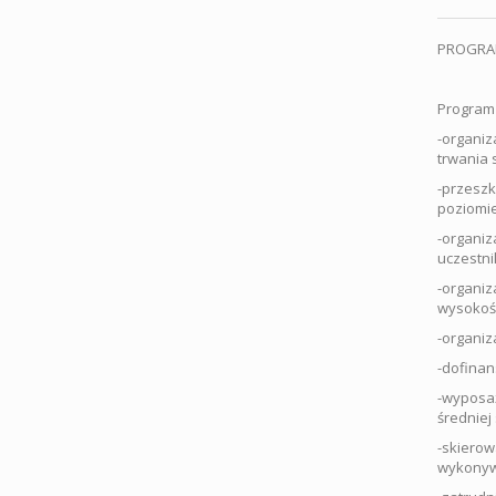
PROGRAM
Program 
-organiz
trwania s
-przeszk
poziomie
-organiz
uczestni
-organiz
wysokośc
-organiz
-dofinan
-wyposaż
średniej 
-skierow
wykonyw