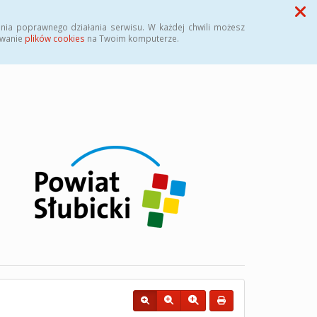
Przycisk wyszukaj duży
Szukaj
nia poprawnego działania serwisu. W każdej chwili możesz
ywanie
plików cookies
na Twoim komputerze.