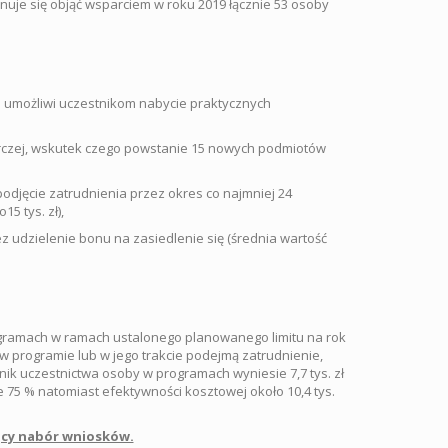
uje się objąć wsparciem w roku 2019 łącznie 53 osoby
óre umożliwi uczestnikom nabycie praktycznych
arczej, wskutek czego powstanie 15 nowych podmiotów
djęcie zatrudnienia przez okres co najmniej 24
5 tys. zł),
 udzielenie bonu na zasiedlenie się (średnia wartość
gramach w ramach ustalonego planowanego limitu na rok
 w programie lub w jego trakcie podejmą zatrudnienie,
k uczestnictwa osoby w programach wyniesie 7,7 tys. zł
75 % natomiast efektywności kosztowej około 10,4 tys.
ący nabór wniosków.