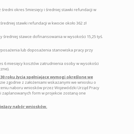
średni okres 5miesięcy i średniej stawki refundacji w
średniej stawki refundacji w kwocie około 362 zł
y średniej stawce dofinansowania w wysokości 15,25 tyś.
yposażenia lub doposażenia stanowiska pracy przy
res 6 miesięcy kosztów zatrudnienia osoby w wysokości
zne).
0 roku życia spełniające wymogi określone we
zie zgodnie z założeniami wskazanymi we wniosku o
oszeniu naboru wniosków przez Wojewódzki Urząd Pracy
cji zaplanowanych form w projekcie zostaną one
ieżący nabór wniosków.