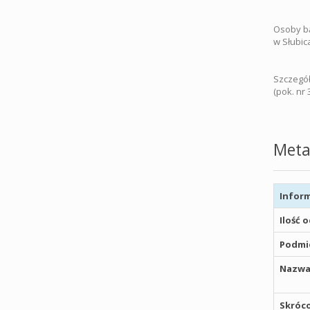
Osoby bą
w Słubica
Szczegół
(pok. nr 
Meta
Inform
Ilość 
Podmio
Nazwa
Skróco