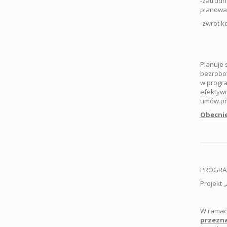
-zatrudn
planowan
-zwrot k
Planuje 
bezrobot
w progra
efektywn
umów prz
Obecnie
PROGRAM
Projekt „
W ramach
przezna