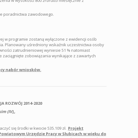
enia w wysokości 800 zł brutto miesięcznie z
sie poradnictwa zawodowego.
wej w programie zostaną wyłączone z ewidencji osób
ia. Planowany uśredniony wskaźnik uczestnictwa osoby
wności zatrudnieniowej wyniesie 51 % natomiast
e zaciągnięte zobowiązania wynikające z zawartych
ący nabór wniosków.
A ROZWÓJ 2014-2020
im (IV)„
yć się środki w kwocie 535.109 zł.
Projekt
Powiatowym Urzędzie Pracy w Słubicach w wieku do