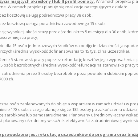
życia mających określony I lub II profil pomocy.
W ramach projektu plan
ne. W ramach projektu planuje się realizacje następujących działań:
 bez kosztową usługą pośrednictwa pracy 38 osób,
 bez kosztową usługa poradnictwa zawodowego 15 osób,
ację wysokiej jakości staży przez średni okres 5 miesięcy dla 30 osób, kt
ości w miejscu pracy,
nie dla 15 osób jednorazowych środków na podjęcie działalności gospod
czych (średnia wysokość dofinansowania to 15 tys. zł na uczestnika),
enie 5 stanowisk pracy poprzez refundację kosztów jego wyposażenia i po
 5 osób bezrobotnych (średnia wysokość refundacji na stanowisko pracy to1
e zatrudnienia przez 3 osoby bezrobotne poza powiatem słubickim poprzez
000 zł),
iczba osób zaplanowanych do objęcia wsparciem w ramach udziału w pro
iesie 178 osób, z czego planuje się, że 132 osoby po zakończeniu udziału
cę zarobkową lub samozatrudnienie. Planowany uśredniony łączny wskaźni
t planowany uśredniony wskaźnik efektywności zatrudnieniowej wyniesie 
 prowadzona jest rekrutacja uczestników do programu oraz bież