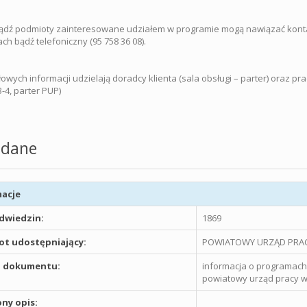
dź podmioty zainteresowane udziałem w programie mogą nawiązać konta
ch bądź telefoniczny (95 758 36 08).
owych informacji udzielają doradcy klienta (sala obsługi – parter) oraz p
3-4, parter PUP)
dane
acje
odwiedzin:
1869
t udostępniający:
POWIATOWY URZĄD PRAC
 dokumentu:
informacja o programach
powiatowy urząd pracy w
ny opis: