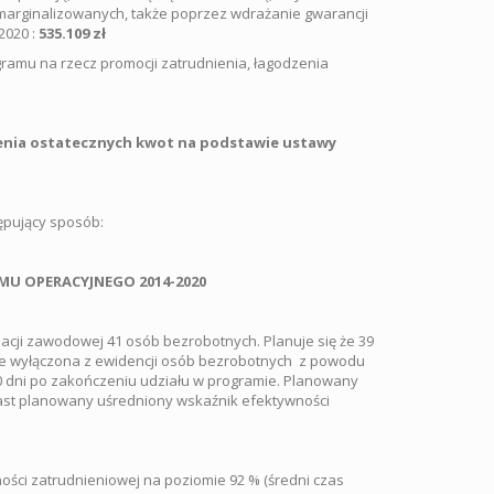
arginalizowanych, także poprzez wdrażanie gwarancji
2020 :
535.109 zł
gramu na rzecz promocji zatrudnienia, łagodzenia
enia ostatecznych kwot na podstawie ustawy
ępujący sposób:
U OPERACYJNEGO 2014-2020
cji zawodowej 41 osób bezrobotnych. Planuje się że 39
ie wyłączona z ewidencji osób bezrobotnych z powodu
30 dni po zakończeniu udziału w programie. Planowany
iast planowany uśredniony wskaźnik efektywności
ości zatrudnieniowej na poziomie 92 % (średni czas