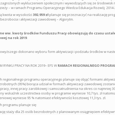
zagrożonych wykluczeniem społecznym i wywodzących się ze środowisk m
zieży – w ramach Programu Operacyjnego Wiedza Edukacja Rozwój 2014-
łą kwota w wysokości
392.959 zł
planuje się przeznaczyć na realizację pro
bezrobocia i aktywizacji zawodowej – Algorytm.
e ww. kwoty środków Funduszu Pracy obowiązują do czasu ustal
wej na rok 2019
.
wyższego dokonano wyboru form aktywizacji i podziału środków w nast
 RYNKU PRACY NA ROK 2019– EFS W
RAMACH REGIONALNEGO PROGRAM
 regionalnego programu operacyjnego planuje się objąć formami aktywiza
robotnych (95%) biorąca udział w formach aktywizacji zawodowej zostan
 pracy, innej pracy zarobkowej i samozatrudnienia na okres co najmniej 
ny wskaźnik uczestnictwa osoby w programie wyniesie 10,7 tys. zł natom
eniowej wyniesie 95 % natomiast efektywności kosztowej 11,3 tys. zł.
 programu planuje się:
ację staży dla 25 osób bezrobotnych z planowanym osiągnięciem efektywn