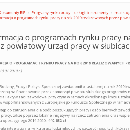
Dokumenty BIP
Programy rynku pracy – usługi i instrumenty
realizac
ormacja o programach rynku pracy na rok 2019 realizowanych przez powia
rmacja o programach rynku pracy n
z powiatowy urząd pracy w słubica
ACJA O PROGRAMACH RYNKU PRACY NA ROK 2019 REALIZOWANYCH P
10.01.2019 r.)
 Rodziny, Pracy i Polityki Społecznej zawiadomił o ustalonej na rok 2019
zoną na finansowanie przez samorząd powiatu słubickiego programów na
ia i aktywizacji zawodowej przy czym w ramach określonego limitu ustalo
w współfinansowanych z Europejskiego Funduszu Społecznego w ramach p
dostęp do zatrudnienia dla osób poszukujących pracy i osób biernych za
 pracy, także poprzez lokalne inicjatywy na rzecz zatrudnienia oraz wsp
 operacyjnego 2014-2020 :
440.632 zł
trwała integracja na rynku pracy ludzi młodych, w szczególności tych, którzy n