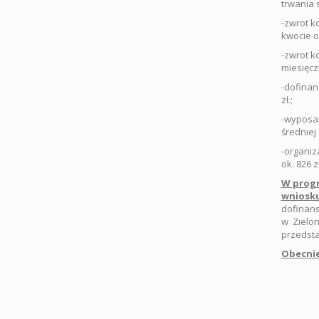
trwania 
-zwrot k
kwocie o
-zwrot k
miesięcz
-dofinan
zł.;
-wyposaż
średniej
-organiz
ok. 826 
W progr
wniosku
dofinans
w Zielon
przedsta
Obecnie