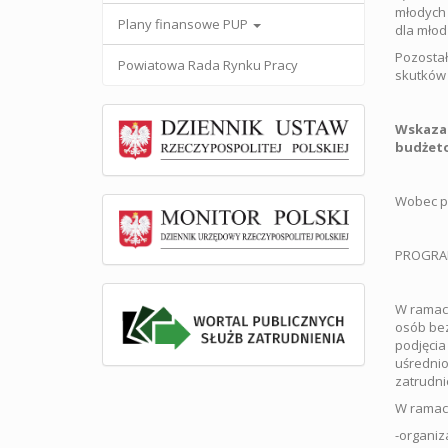
młodych 
Plany finansowe PUP
dla młod
Pozosta
Powiatowa Rada Rynku Pracy
skutków 
Wskazan
budżeto
Wobec po
PROGRAM
W ramach
osób bez
podjęcia
uśrednio
zatrudni
W ramach
-organiz