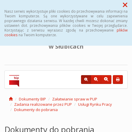
Menu
Nasz serwis wykorzystuje pliki cookies do przechowywania informacji na
Twoim komputerze. Są one wykorzystywane w celu zapewnienia
poprawnego działania serwisu. W każdej chwili możesz dokonać zmiany
BIULETYN INFORMACJI PUBLICZNEJ
ustawień dot. przechowywania plików cookies w Twojej przeglądarce.
Korzystając z serwisu wyrażasz zgodę na przechowywanie
plików
cookies
na Twoim komputerze.
Powiatowego Urzędu Pracy
w Słubicach
Dokumenty BIP
Załatwianie spraw w PUP
Zadania realizowane przez PUP
Usługi Rynku Pracy
Dokumenty do pobrania
Dokumenty do pobrania