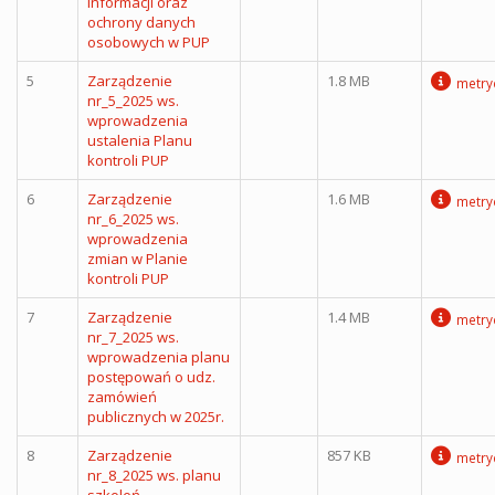
Informacji oraz
ochrony danych
osobowych w PUP
5
Zarządzenie
1.8 MB
metry
nr_5_2025 ws.
wprowadzenia
ustalenia Planu
kontroli PUP
6
Zarządzenie
1.6 MB
metry
nr_6_2025 ws.
wprowadzenia
zmian w Planie
kontroli PUP
7
Zarządzenie
1.4 MB
metry
nr_7_2025 ws.
wprowadzenia planu
postępowań o udz.
zamówień
publicznych w 2025r.
8
Zarządzenie
857 KB
metry
nr_8_2025 ws. planu
szkoleń