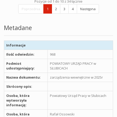
Pozycje od 1 do 10 z 34 łącznie
Poprzednia
1
2
3
4
Następna
Metadane
Informacje
Ilość odwiedzin:
968
Podmiot
POWIATOWY URZĄD PRACY w
udostępniający:
SŁUBICACH
Nazwa dokumentu:
zarządzenia wewnętrzne w 2025r
Skrócony opis:
Osoba, która
Powiatowy Urząd Pracy w Słubicach
wytworzyła
informację:
Osoba, która
Rafał Ossowski