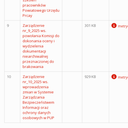
pracowników
Powiatowego Urzędu
Prcay
9
Zarządzenie
301 KB
metry
nr_9_2025 ws.
powołania Komisji do
dokonania oceny i
wydzielenia
dokumentacji
niearchiwalnej
przeznaczonej do
brakowania
10
Zarządzenie
929 KB
metry
nr_10_2025 ws.
wprowadzenia
zmian w Systemie
Zarządzania
Bezpieczeństwem
Informacji oraz
ochrony danych
osobowych w PUP