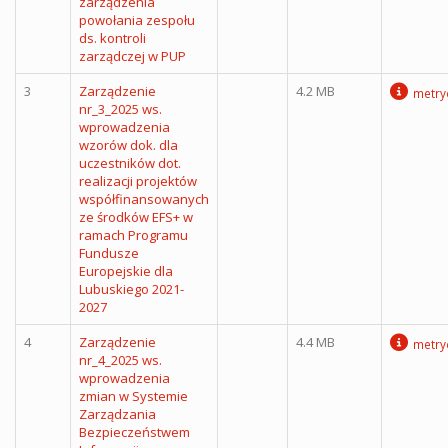
zarządzenia
powołania zespołu
ds. kontroli
zarządczej w PUP
3
Zarządzenie
4.2 MB
metry
nr_3_2025 ws.
wprowadzenia
wzorów dok. dla
uczestników dot.
realizacji projektów
współfinansowanych
ze środków EFS+ w
ramach Programu
Fundusze
Europejskie dla
Lubuskiego 2021-
2027
4
Zarządzenie
4.4 MB
metry
nr_4_2025 ws.
wprowadzenia
zmian w Systemie
Zarządzania
Bezpieczeństwem