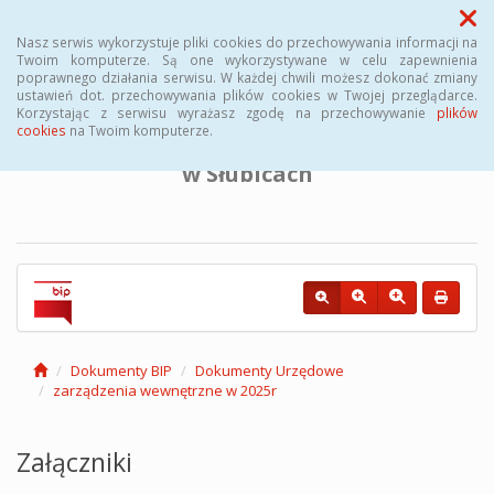
Menu
Nasz serwis wykorzystuje pliki cookies do przechowywania informacji na
Twoim komputerze. Są one wykorzystywane w celu zapewnienia
poprawnego działania serwisu. W każdej chwili możesz dokonać zmiany
BIULETYN INFORMACJI PUBLICZNEJ
ustawień dot. przechowywania plików cookies w Twojej przeglądarce.
Korzystając z serwisu wyrażasz zgodę na przechowywanie
plików
cookies
na Twoim komputerze.
Powiatowego Urzędu Pracy
w Słubicach
Dokumenty BIP
Dokumenty Urzędowe
zarządzenia wewnętrzne w 2025r
Załączniki