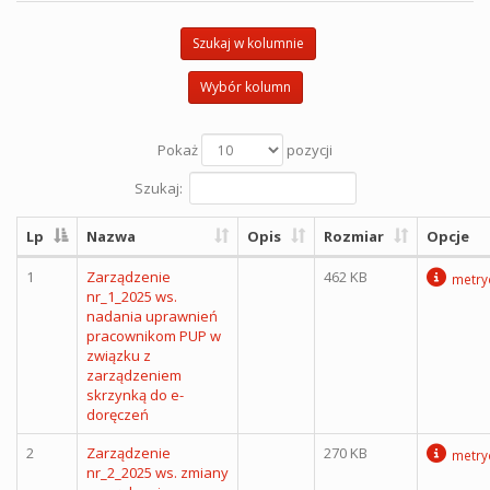
Szukaj w kolumnie
Wybór kolumn
Pokaż
pozycji
Szukaj:
Lp
Nazwa
Opis
Rozmiar
Opcje
1
Zarządzenie
462 KB
metry
nr_1_2025 ws.
nadania uprawnień
pracownikom PUP w
związku z
zarządzeniem
skrzynką do e-
doręczeń
2
Zarządzenie
270 KB
metry
nr_2_2025 ws. zmiany