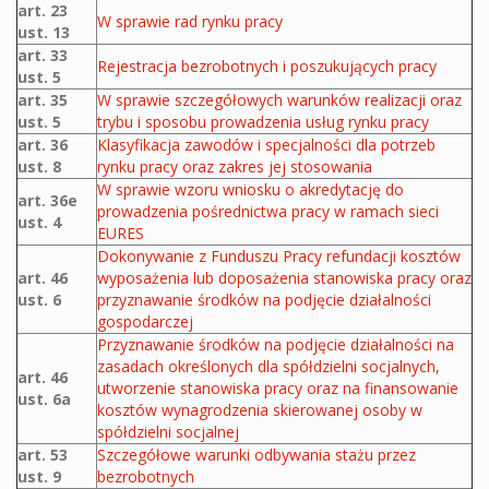
art. 23
W sprawie rad rynku pracy
ust. 13
art. 33
Rejestracja bezrobotnych i poszukujących pracy
ust. 5
art. 35
W sprawie szczegółowych warunków realizacji oraz
ust. 5
trybu i sposobu prowadzenia usług rynku pracy
art. 36
Klasyfikacja zawodów i specjalności dla potrzeb
ust. 8
rynku pracy oraz zakres jej stosowania
W sprawie wzoru wniosku o akredytację do
art. 36e
prowadzenia pośrednictwa pracy w ramach sieci
ust. 4
EURES
Dokonywanie z Funduszu Pracy refundacji kosztów
art. 46
wyposażenia lub doposażenia stanowiska pracy oraz
ust. 6
przyznawanie środków na podjęcie działalności
gospodarczej
Przyznawanie środków na podjęcie działalności na
zasadach określonych dla spółdzielni socjalnych,
art. 46
utworzenie stanowiska pracy oraz na finansowanie
ust. 6a
kosztów wynagrodzenia skierowanej osoby w
spółdzielni socjalnej
art. 53
Szczegółowe warunki odbywania stażu przez
ust. 9
bezrobotnych