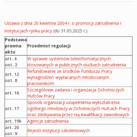
Ustawa z dnia 20 kwietnia 2004 r. o promocji zatrudnienia i
instytucjach rynku pracy (
do 31.05.2025 r.)
Podstawa
prawna
Przedmiot regulacji
aktu
Akty prawne ustawy
art. 4
W sprawie systemów teleinformatycznych
ust. 2
stosowanych w publicznych służbach zatrudnienia
Refundowanie ze środków Funduszu Pracy
art. 12
wynagrodzeń wypłacanych młodocianym
ust. 8
pracownikom
Szczegółowe zadania i organizacja Ochotniczych
art. 16
Hufców Pracy
Sposób organizacji uzupełnienia wykształcenia
art. 17
ogólnego młodzieży w Ochotniczych Hufcach Pracy
oraz zdobywania przez nią kwalifikacji zawodowych
art. 19k
Agencje zatrudnienia
art. 20
Rejestr instytucji szkoleniowych
ust. 9