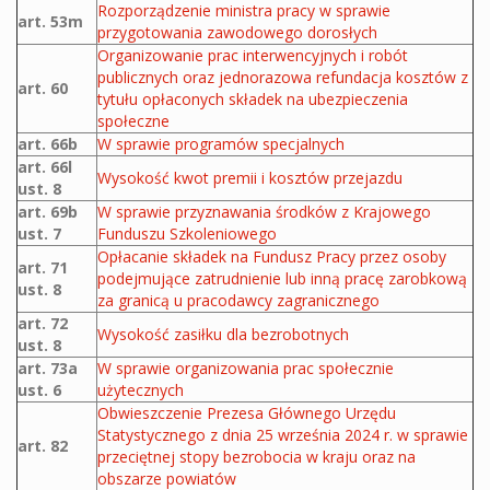
Rozporządzenie ministra pracy w sprawie
art. 53m
przygotowania zawodowego dorosłych
Organizowanie prac interwencyjnych i robót
publicznych oraz jednorazowa refundacja kosztów z
art. 60
tytułu opłaconych składek na ubezpieczenia
społeczne
art. 66b
W sprawie programów specjalnych
art. 66l
Wysokość kwot premii i kosztów przejazdu
ust. 8
art. 69b
W sprawie przyznawania środków z Krajowego
ust. 7
Funduszu Szkoleniowego
Opłacanie składek na Fundusz Pracy przez osoby
art. 71
podejmujące zatrudnienie lub inną pracę zarobkową
ust. 8
za granicą u pracodawcy zagranicznego
art. 72
Wysokość zasiłku dla bezrobotnych
ust. 8
art. 73a
W sprawie organizowania prac społecznie
ust. 6
użytecznych
Obwieszczenie Prezesa Głównego Urzędu
Statystycznego z dnia 25 września 2024 r. w sprawie
art. 82
przeciętnej stopy bezrobocia w kraju oraz na
obszarze powiatów