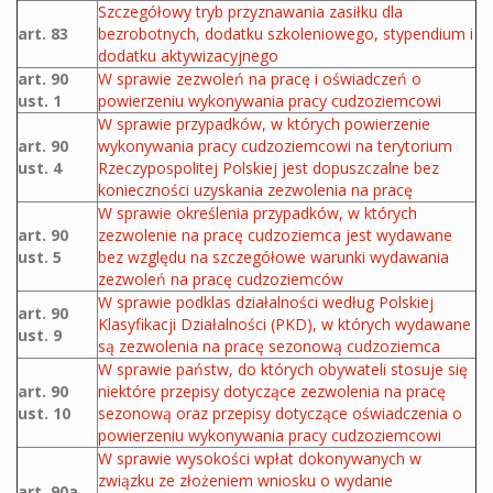
Szczegółowy tryb przyznawania zasiłku dla
art. 83
bezrobotnych, dodatku szkoleniowego, stypendium i
dodatku aktywizacyjnego
art. 90
W sprawie zezwoleń na pracę i oświadczeń o
ust. 1
powierzeniu wykonywania pracy cudzoziemcowi
W sprawie przypadków, w których powierzenie
art. 90
wykonywania pracy cudzoziemcowi na terytorium
ust. 4
Rzeczypospolitej Polskiej jest dopuszczalne bez
konieczności uzyskania zezwolenia na pracę
W sprawie określenia przypadków, w których
art. 90
zezwolenie na pracę cudzoziemca jest wydawane
ust. 5
bez względu na szczegółowe warunki wydawania
zezwoleń na pracę cudzoziemców
W sprawie podklas działalności według Polskiej
art. 90
Klasyfikacji Działalności (PKD), w których wydawane
ust. 9
są zezwolenia na pracę sezonową cudzoziemca
W sprawie państw, do których obywateli stosuje się
art. 90
niektóre przepisy dotyczące zezwolenia na pracę
ust. 10
sezonową oraz przepisy dotyczące oświadczenia o
powierzeniu wykonywania pracy cudzoziemcowi
W sprawie wysokości wpłat dokonywanych w
związku ze złożeniem wniosku o wydanie
art. 90a