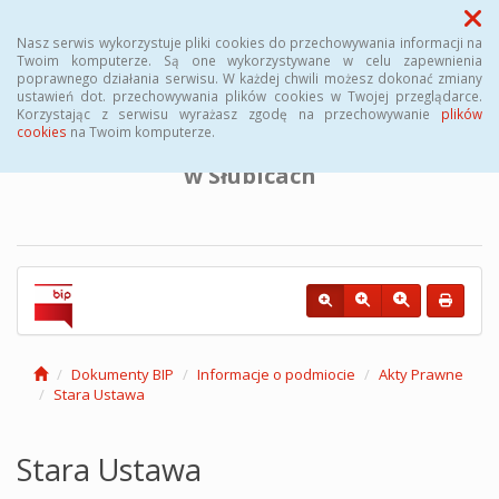
Menu
Nasz serwis wykorzystuje pliki cookies do przechowywania informacji na
Twoim komputerze. Są one wykorzystywane w celu zapewnienia
poprawnego działania serwisu. W każdej chwili możesz dokonać zmiany
BIULETYN INFORMACJI PUBLICZNEJ
ustawień dot. przechowywania plików cookies w Twojej przeglądarce.
Korzystając z serwisu wyrażasz zgodę na przechowywanie
plików
cookies
na Twoim komputerze.
Powiatowego Urzędu Pracy
w Słubicach
Dokumenty BIP
Informacje o podmiocie
Akty Prawne
Stara Ustawa
Stara Ustawa