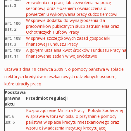
zezwolenia na pracę lub zezwolenia na pracę
ust. 3
sezonową oraz złożeniem oświadczenia o
powierzeniu wykonywania pracy cudzoziemcowi
W sprawie dodatku do wynagrodzenia dla
art. 100
pracowników publicznych służb zatrudnienia oraz
ust. 2
Ochotniczych Hufców Pracy
art. 108
W sprawie szczegółowych zasad gospodarki
ust. 3
finansowej Funduszu Pracy
art. 109
Algorytm ustalania kwot środków Funduszu Pracy na
ust. 11
finansowanie zadań w województwie
ustawa z dnia 19 czerwca 2009 r. o pomocy państwa w spłacie
niektórych kredytów mieszkaniowych udzielonych osobom,
które utraciły pracę
Podstawa
prawna
Przedmiot regulacji
aktu
Akty prawne ustawy
Rozporządzenie Ministra Pracy i Polityki Społecznej
art. 6
w sprawie wzoru wniosku o przyznanie pomocy
ust. 6
państwa w spłacie kredytu mieszkaniowego oraz
wzoru oświadczenia instytucji kredytującej