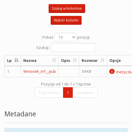
Szukaj w kolumnie
Wybór kolumn
Pokaż
pozycji
Szukaj:
Lp
Nazwa
Opis
Rozmiar
Opcje
1
Wniosek_inf__pub
34 KB
metryczk
Pozycje od 1 do 1 z 1 łącznie
Poprzednia
1
Następna
Metadane