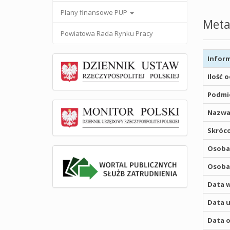
Plany finansowe PUP
Meta
Powiatowa Rada Rynku Pracy
Inform
Ilość 
Podmio
Nazwa
Skróco
Osoba,
Osoba,
Data w
Data u
Data o