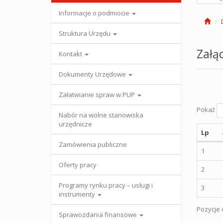
Informacje o podmiocie
Struktura Urzędu
Załąc
Kontakt
Dokumenty Urzędowe
Załatwianie spraw w PUP
Pokaż
Nabór na wolne stanowiska
urzędnicze
Lp
Zamówienia publiczne
1
Oferty pracy
2
Programy rynku pracy – usługi i
3
instrumenty
Pozycje o
Sprawozdania finansowe