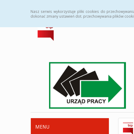
Strona główna
Deklaracja dostępności
Zamówi
Nasz serwis wykorzystuje pliki cookies do przechowywani
dokonać zmiany ustawień dot. przechowywania plików cooki
MENU