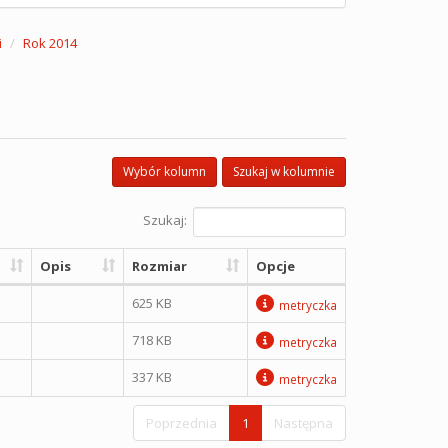
i
Rok 2014
Wybór kolumn
Szukaj w kolumnie
Szukaj:
Opis
Rozmiar
Opcje
625 KB
metryczka
718 KB
metryczka
337 KB
metryczka
Poprzednia
1
Następna