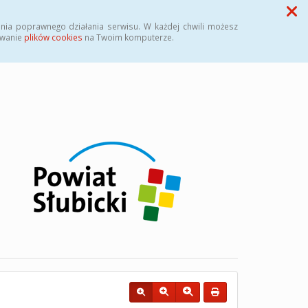
Przycisk wyszukaj duży
Szukaj
nia poprawnego działania serwisu. W każdej chwili możesz
ywanie
plików cookies
na Twoim komputerze.