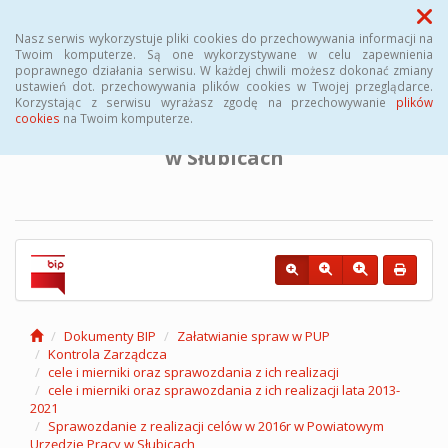
Menu
Nasz serwis wykorzystuje pliki cookies do przechowywania informacji na
Twoim komputerze. Są one wykorzystywane w celu zapewnienia
poprawnego działania serwisu. W każdej chwili możesz dokonać zmiany
BIULETYN INFORMACJI PUBLICZNEJ
ustawień dot. przechowywania plików cookies w Twojej przeglądarce.
Korzystając z serwisu wyrażasz zgodę na przechowywanie
plików
cookies
na Twoim komputerze.
Powiatowego Urzędu Pracy
w Słubicach
Dokumenty BIP
Załatwianie spraw w PUP
Kontrola Zarządcza
cele i mierniki oraz sprawozdania z ich realizacji
cele i mierniki oraz sprawozdania z ich realizacji lata 2013-
2021
Sprawozdanie z realizacji celów w 2016r w Powiatowym
Urzędzie Pracy w Słubicach