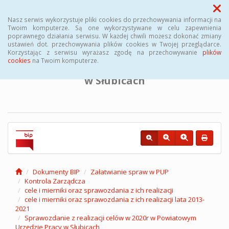
Menu
Nasz serwis wykorzystuje pliki cookies do przechowywania informacji na
Twoim komputerze. Są one wykorzystywane w celu zapewnienia
poprawnego działania serwisu. W każdej chwili możesz dokonać zmiany
BIULETYN INFORMACJI PUBLICZNEJ
ustawień dot. przechowywania plików cookies w Twojej przeglądarce.
Korzystając z serwisu wyrażasz zgodę na przechowywanie
plików
cookies
na Twoim komputerze.
Powiatowego Urzędu Pracy
w Słubicach
Dokumenty BIP
Załatwianie spraw w PUP
Kontrola Zarządcza
cele i mierniki oraz sprawozdania z ich realizacji
cele i mierniki oraz sprawozdania z ich realizacji lata 2013-
2021
Sprawozdanie z realizacji celów w 2020r w Powiatowym
Urzędzie Pracy w Słubicach