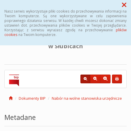
Menu
Nasz serwis wykorzystuje pliki cookies do przechowywania informacji na
Twoim komputerze. Są one wykorzystywane w celu zapewnienia
poprawnego działania serwisu. W każdej chwili możesz dokonać zmiany
BIULETYN INFORMACJI PUBLICZNEJ
ustawień dot. przechowywania plików cookies w Twojej przeglądarce.
Korzystając z serwisu wyrażasz zgodę na przechowywanie
plików
cookies
na Twoim komputerze.
Powiatowego Urzędu Pracy
w Słubicach
Dokumenty BIP
Nabór na wolne stanowiska urzędnicze
Metadane