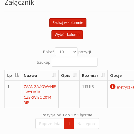
Załączniki
Szukaj w kolumnie
Wybór kolumn
Pokaż
pozycji
Szukaj:
Lp
Nazwa
Opis
Rozmiar
Opcje
1
ZAANGAŻOWANIE
113 KB
metryczk
I WYDATKI
CZERWIEC 2014
BIP
Pozycje od 1 do 1 z 1 łącznie
Poprzednia
1
Następna