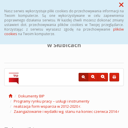
Menu
Nasz serwis wykorzystuje pliki cookies do przechowywania informacji na
Twoim komputerze. Są one wykorzystywane w celu zapewnienia
poprawnego działania serwisu. W każdej chwili możesz dokonać zmiany
BIULETYN INFORMACJI PUBLICZNEJ
ustawień dot. przechowywania plików cookies w Twojej przeglądarce.
Korzystając z serwisu wyrażasz zgodę na przechowywanie
plików
cookies
na Twoim komputerze.
Powiatowego Urzędu Pracy
w Słubicach
Dokumenty BIP
Programy rynku pracy – usługi i instrumenty
realizacja form wsparcia w 2012-2020 r.
Zaangażowanie i wydatki wg. stanu na koniec czerwca 2014 r