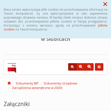
Menu
Nasz serwis wykorzystuje pliki cookies do przechowywania informacji na
Twoim komputerze. Są one wykorzystywane w celu zapewnienia
poprawnego działania serwisu. W każdej chwili możesz dokonać zmiany
BIULETYN INFORMACJI PUBLICZNEJ
ustawień dot. przechowywania plików cookies w Twojej przeglądarce.
Korzystając z serwisu wyrażasz zgodę na przechowywanie
plików
cookies
na Twoim komputerze.
Powiatowego Urzędu Pracy
w Słubicach
Dokumenty BIP
Dokumenty Urzędowe
Zarządzenia wewnętrzne w 2020r
Załączniki