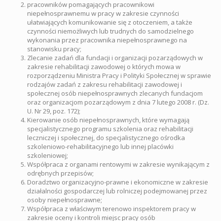
pracowników pomagających pracownikowi
niepełnosprawnemu w pracy w zakresie czynności
ułatwiających komunikowanie się z otoczeniem, a także
czynności niemożliwych lub trudnych do samodzielnego
wykonania przez pracownika niepełnosprawnego na
stanowisku pracy;
Zlecanie zadań dla fundacji i organizacji pozarządowych w
zakresie rehabilitacji zawodowej o których mowa w
rozporządzeniu Ministra Pracy i Polityki Społecznej w sprawie
rodzajów zadań z zakresu rehabilitacji zawodowej i
społecznej osób niepełnosprawnych zlecanych fundacjom
oraz organizacjom pozarządowym z dnia 7 lutego 2008 r. (Dz.
U. Nr 29, poz. 172);
Kierowanie osób niepełnosprawnych, które wymagają
specjalistycznego programu szkolenia oraz rehabilitacji
leczniczej i społecznej, do specjalistycznego ośrodka
szkoleniowo-rehabilitacyjnego lub innej placówki
szkoleniowej;
Współpraca z organami rentowymi w zakresie wynikającym z
odrębnych przepisów;
Doradztwo organizacyjno-prawne i ekonomiczne w zakresie
działalności gospodarczej lub rolniczej podejmowanej przez
osoby niepełnosprawne;
Współpraca z właściwym terenowo inspektorem pracy w
zakresie oceny i kontroli miejsc pracy osób