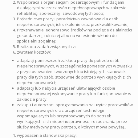
Współpraca z organizacjami pozarządowymi i fundacjami
działającymi na rzecz osób niepełnosprawnych w zakresie
rehabilitacji społecznej i zawodowej tych osób;
Pośrednictwo pracy i poradnictwo zawodowe dla osób
niepełnosprawnych, ich szkolenie oraz przekwalifikowanie;
Przyznawanie jednorazowo środków na podjęcie działalności
gospodarczej, rolniczej albo na wniesienie wkładu do
spółdzielni socjalnej;
Realizacja zadań związanych z:
zwrotem kosztów:
adaptacji pomieszczeń zakładu pracy do potrzeb osób
niepełnosprawnych, w szczególności poniesionych w związku
z przystosowaniem tworzonych lub istniejących stanowisk
pracy dla tych osób, stosownie do potrzeb wynikających z ich
niepełnosprawności;
adaptacji lub nabycia urządzeń ułatwiających osobie
niepełnosprawnej wykonywanie pracy lub funkcjonowanie w
zakładzie pracy;
zakupu i autoryzacji oprogramowania na użytek pracowników
niepełnosprawnych oraz urządzeń technologii
wspomagających lub przystosowanych do potrzeb
wynikających z ich niepełnosprawności; rozpoznania przez
służby medycyny pracy potrzeb, o których mowa powyżej.,
wyposażenia stanowiska pracy;