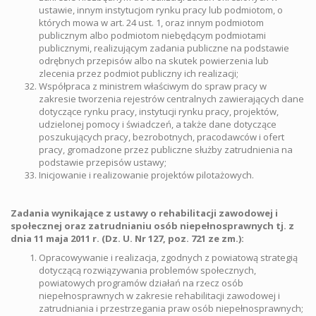
ustawie, innym instytucjom rynku pracy lub podmiotom, o
których mowa w art. 24 ust. 1, oraz innym podmiotom
publicznym albo podmiotom niebędącym podmiotami
publicznymi, realizującym zadania publiczne na podstawie
odrębnych przepisów albo na skutek powierzenia lub
zlecenia przez podmiot publiczny ich realizacji;
Współpraca z ministrem właściwym do spraw pracy w
zakresie tworzenia rejestrów centralnych zawierających dane
dotyczące rynku pracy, instytucji rynku pracy, projektów,
udzielonej pomocy i świadczeń, a także dane dotyczące
poszukujących pracy, bezrobotnych, pracodawców i ofert
pracy, gromadzone przez publiczne służby zatrudnienia na
podstawie przepisów ustawy;
Inicjowanie i realizowanie projektów pilotażowych.
Zadania wynikające z ustawy o rehabilitacji zawodowej i
społecznej oraz zatrudnianiu osób niepełnosprawnych tj. z
dnia 11 maja 2011 r. (Dz. U. Nr 127, poz. 721 ze zm.):
Opracowywanie i realizacja, zgodnych z powiatową strategią
dotyczącą rozwiązywania problemów społecznych,
powiatowych programów działań na rzecz osób
niepełnosprawnych w zakresie rehabilitacji zawodowej i
zatrudniania i przestrzegania praw osób niepełnosprawnych;