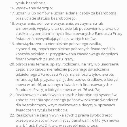
tytułu bezrobocia;
Wydawanie decyzji o:
uznaniu lub odmowie uznania danej osoby za bezrobotną
oraz utracie statusu bezrobotnego,
przyznaniu, odmowie przyznania, wstrzymaniu lub
wznowieniu wypłaty oraz utracie lub pozbawieniu prawa do
zasiłku, stypendium i innych finansowanych z Funduszu Pracy
świadczeń niewynikających z zawartych umów,
obowiązku zwrotu nienależnie pobranego zasiłku,
stypendium, innych nienależnie pobranych świadczeń lub
kosztów szkolenia i przygotowania zawodowego dorosłych
finansowanych z Funduszu Pracy,
odroczeniu terminu spłaty, rozłożeniu na raty lub umorzeniu
części albo całości nienależnie pobranego świadczenia
udzielonego z Funduszu Pracy, należności z tytułu zwrotu
refundacji lub przyznanych jednorazowo środków, o których
mowa w art. 46, oraz innych świadczeń finansowanych z
Funduszu Pracy, o których mowa w art. 76 ust. 7a;
Realizowanie zadań wynikających z koordynacji systemów
zabezpieczenia społecznego państw w zakresie świadczeń
dla bezrobotnych, w tym realizowanie decyzji w sprawach
świadczeń z tytułu bezrobocia;
Realizowanie zadań wynikających z prawa swobodnego
przepływu pracowników między państwami, o których mowa
w art. 1 ust. 3 pkt 2 lit. a-c, w szczególności przez: