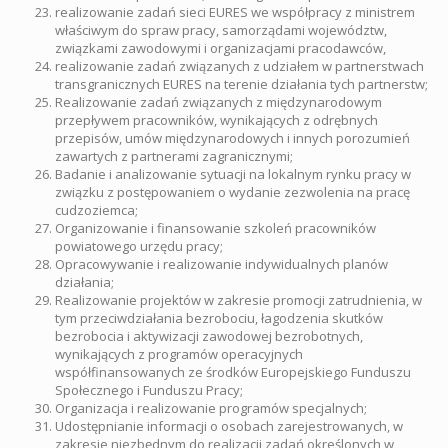
realizowanie zadań sieci EURES we współpracy z ministrem
właściwym do spraw pracy, samorządami województw,
związkami zawodowymi i organizacjami pracodawców,
realizowanie zadań związanych z udziałem w partnerstwach
transgranicznych EURES na terenie działania tych partnerstw;
Realizowanie zadań związanych z międzynarodowym
przepływem pracowników, wynikających z odrębnych
przepisów, umów międzynarodowych i innych porozumień
zawartych z partnerami zagranicznymi;
Badanie i analizowanie sytuacji na lokalnym rynku pracy w
związku z postępowaniem o wydanie zezwolenia na pracę
cudzoziemca;
Organizowanie i finansowanie szkoleń pracowników
powiatowego urzędu pracy;
Opracowywanie i realizowanie indywidualnych planów
działania;
Realizowanie projektów w zakresie promocji zatrudnienia, w
tym przeciwdziałania bezrobociu, łagodzenia skutków
bezrobocia i aktywizacji zawodowej bezrobotnych,
wynikających z programów operacyjnych
współfinansowanych ze środków Europejskiego Funduszu
Społecznego i Funduszu Pracy;
Organizacja i realizowanie programów specjalnych;
Udostępnianie informacji o osobach zarejestrowanych, w
zakresie niezbędnym do realizacji zadań określonych w