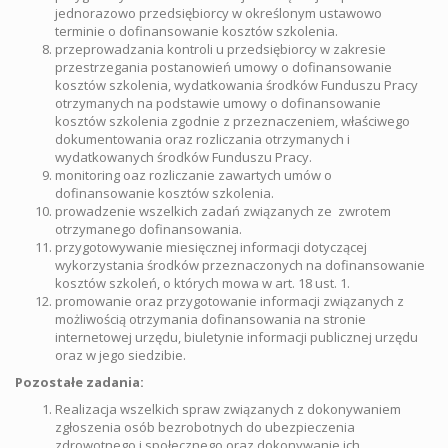
jednorazowo przedsiębiorcy w określonym ustawowo
terminie o dofinansowanie kosztów szkolenia.
przeprowadzania kontroli u przedsiębiorcy w zakresie
przestrzegania postanowień umowy o dofinansowanie
kosztów szkolenia, wydatkowania środków Funduszu Pracy
otrzymanych na podstawie umowy o dofinansowanie
kosztów szkolenia zgodnie z przeznaczeniem, właściwego
dokumentowania oraz rozliczania otrzymanych i
wydatkowanych środków Funduszu Pracy.
monitoring oaz rozliczanie zawartych umów o
dofinansowanie kosztów szkolenia.
prowadzenie wszelkich zadań związanych ze zwrotem
otrzymanego dofinansowania.
przygotowywanie miesięcznej informacji dotyczącej
wykorzystania środków przeznaczonych na dofinansowanie
kosztów szkoleń, o których mowa w art. 18 ust. 1.
promowanie oraz przygotowanie informacji związanych z
możliwością otrzymania dofinansowania na stronie
internetowej urzędu, biuletynie informacji publicznej urzędu
oraz w jego siedzibie.
Pozostałe zadania:
Realizacja wszelkich spraw związanych z dokonywaniem
zgłoszenia osób bezrobotnych do ubezpieczenia
zdrowotnego i społecznego oraz dokonywanie ich