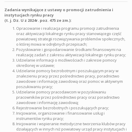
Zadania wynikające z ustawy o promocji zatrudnienia i
instytucjach rynku pracy
(t. j. Dz. U z 2024r. poz. 475 ze zm.):
Opracowanie i realizacja programu promocji zatrudnienia
oraz aktywizacji lokalnego rynku pracy stanowiącego część
powiatowej strategii rozwiązywania problemów społecznych,
o której mowa w odrębnych przepisach;
Pozyskiwanie i gospodarowanie środkami finansowymi na
realizację zadań z zakresu aktywizacji lokalnego rynku pracy;
Udzielanie informacji o możliwościach i zakresie pomocy
określonej w ustawie;
Udzielanie pomocy bezrobotnym i poszukującym pracy w
znalezieniu pracy przez pośrednictwo pracy, poradnictwo
zawodowe i informację zawodową oraz pomoc w aktywnym
poszukiwaniu pracy;
Udzielanie pomocy pracodawcom w pozyskiwaniu
pracowników przez pośrednictwo pracy oraz poradnictwo
zawodowe i informację zawodową;
Rejestrowanie bezrobotnych i poszukujących pracy;
Inicjowanie, organizowanie i finansowanie usług i
instrumentów rynku pracy;
Inicjowanie i wspieranie metodyczne tworzenia klubów pracy
działających w innych niż powiatowy urząd pracy instytucjach i