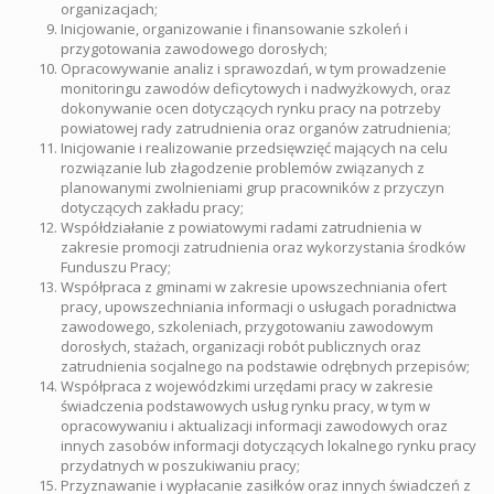
organizacjach;
Inicjowanie, organizowanie i finansowanie szkoleń i
przygotowania zawodowego dorosłych;
Opracowywanie analiz i sprawozdań, w tym prowadzenie
monitoringu zawodów deficytowych i nadwyżkowych, oraz
dokonywanie ocen dotyczących rynku pracy na potrzeby
powiatowej rady zatrudnienia oraz organów zatrudnienia;
Inicjowanie i realizowanie przedsięwzięć mających na celu
rozwiązanie lub złagodzenie problemów związanych z
planowanymi zwolnieniami grup pracowników z przyczyn
dotyczących zakładu pracy;
Współdziałanie z powiatowymi radami zatrudnienia w
zakresie promocji zatrudnienia oraz wykorzystania środków
Funduszu Pracy;
Współpraca z gminami w zakresie upowszechniania ofert
pracy, upowszechniania informacji o usługach poradnictwa
zawodowego, szkoleniach, przygotowaniu zawodowym
dorosłych, stażach, organizacji robót publicznych oraz
zatrudnienia socjalnego na podstawie odrębnych przepisów;
Współpraca z wojewódzkimi urzędami pracy w zakresie
świadczenia podstawowych usług rynku pracy, w tym w
opracowywaniu i aktualizacji informacji zawodowych oraz
innych zasobów informacji dotyczących lokalnego rynku pracy
przydatnych w poszukiwaniu pracy;
Przyznawanie i wypłacanie zasiłków oraz innych świadczeń z