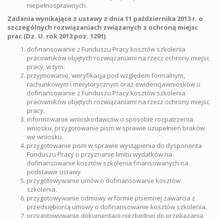
niepełnosprawnych.
Zadania wynikające z ustawy
z dnia 11 października 2013 r. o
szczególnych rozwiązaniach związanych z ochroną miejsc
prac (Dz. U. rok 2013 poz. 1291)
dofinansowanie z Funduszu Pracy kosztów szkolenia
pracowników objętych rozwiązaniami na rzecz ochrony miejsc
pracy, w tym:
przyjmowanie, weryfikacja pod względem formalnym,
rachunkowym i merytorycznym oraz ewidencjawniosków o
dofinansowanie z Funduszu Pracy kosztów szkolenia
pracowników objętych rozwiązaniami na rzecz ochrony miejsc
pracy.
informowanie wnioskodawców o sposobie rozpatrzenia
wniosku, przygotowanie pism w sprawie uzupełnień braków
we wniosku.
przygotowanie pism w sprawie wystąpienia do dysponenta
Funduszu Pracy o przyznanie limitu wydatków na
dofinansowanie kosztów szkolenia finansowanych na
podstawie ustawy.
przygotowywanie umów o dofinansowanie kosztów
szkolenia.
przygotowywanie odmowy w formie pisemnej zawarcia z
przedsiębiorcą umowy o dofinansowanie kosztów szkolenia.
przygotowywanie dokumentacji niezbędnej do przekazania