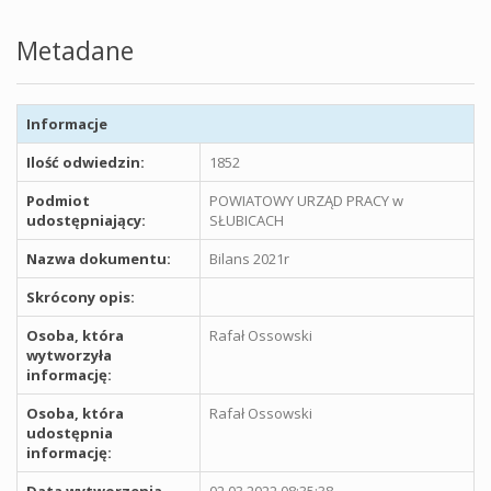
Metadane
Informacje
Ilość odwiedzin:
1852
Podmiot
POWIATOWY URZĄD PRACY w
udostępniający:
SŁUBICACH
Nazwa dokumentu:
Bilans 2021r
Skrócony opis:
Osoba, która
Rafał Ossowski
wytworzyła
informację:
Osoba, która
Rafał Ossowski
udostępnia
informację:
Data wytworzenia
02.03.2022 08:35:38