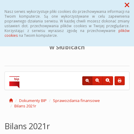
Menu
Nasz serwis wykorzystuje pliki cookies do przechowywania informacji na
Twoim komputerze. Są one wykorzystywane w celu zapewnienia
poprawnego działania serwisu. W każdej chwili możesz dokonać zmiany
BIULETYN INFORMACJI PUBLICZNEJ
ustawień dot. przechowywania plików cookies w Twojej przeglądarce.
Korzystając z serwisu wyrażasz zgodę na przechowywanie
plików
cookies
na Twoim komputerze.
Powiatowego Urzędu Pracy
w Słubicach
Dokumenty BIP
Sprawozdania finansowe
Bilans 2021r
Bilans 2021r