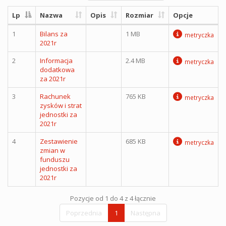
Lp
Nazwa
Opis
Rozmiar
Opcje
1
Bilans za
1 MB
metryczka
2021r
2
Informacja
2.4 MB
metryczka
dodatkowa
za 2021r
3
Rachunek
765 KB
metryczka
zysków i strat
jednostki za
2021r
4
Zestawienie
685 KB
metryczka
zmian w
funduszu
jednostki za
2021r
Pozycje od 1 do 4 z 4 łącznie
Poprzednia
1
Następna