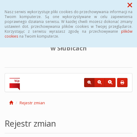
Menu
Nasz serwis wykorzystuje pliki cookies do przechowywania informacji na
Twoim komputerze. Są one wykorzystywane w celu zapewnienia
poprawnego działania serwisu. W każdej chwili możesz dokonać zmiany
BIULETYN INFORMACJI PUBLICZNEJ
ustawień dot. przechowywania plików cookies w Twojej przeglądarce.
Korzystając z serwisu wyrażasz zgodę na przechowywanie
plików
cookies
na Twoim komputerze.
Powiatowego Urzędu Pracy
w Słubicach
Rejestr zmian
Rejestr zmian