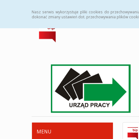
Strona główna
Deklaracja dostępności
Zamówi
Nasz serwis wykorzystuje pliki cookies do przechowywani
dokonać zmiany ustawień dot. przechowywania plików cooki
MENU