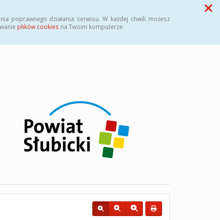
Przycisk wyszukaj duży
Szukaj
nia poprawnego działania serwisu. W każdej chwili możesz
ywanie
plików cookies
na Twoim komputerze.