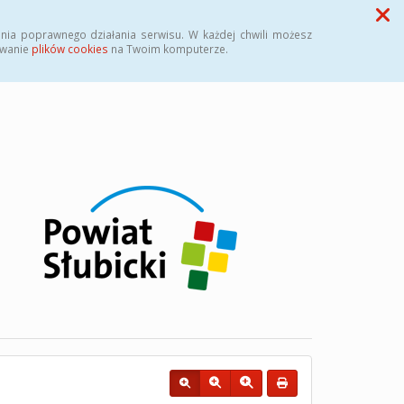
Przycisk wyszukaj duży
Szukaj
nia poprawnego działania serwisu. W każdej chwili możesz
ywanie
plików cookies
na Twoim komputerze.