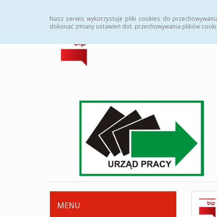
Strona główna
Deklaracja dostępności
Zamówi
Nasz serwis wykorzystuje pliki cookies do przechowywani
dokonać zmiany ustawień dot. przechowywania plików cooki
MENU