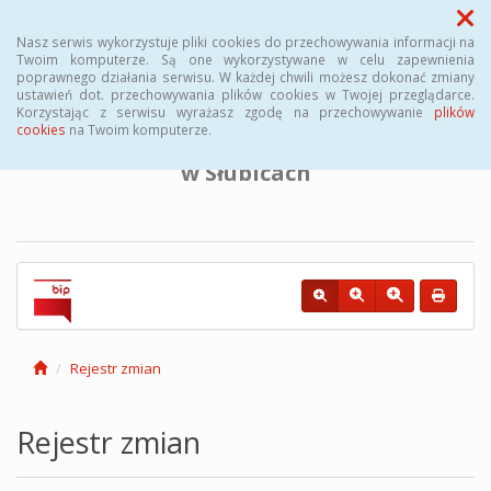
Menu
Nasz serwis wykorzystuje pliki cookies do przechowywania informacji na
Twoim komputerze. Są one wykorzystywane w celu zapewnienia
poprawnego działania serwisu. W każdej chwili możesz dokonać zmiany
BIULETYN INFORMACJI PUBLICZNEJ
ustawień dot. przechowywania plików cookies w Twojej przeglądarce.
Korzystając z serwisu wyrażasz zgodę na przechowywanie
plików
cookies
na Twoim komputerze.
Powiatowego Urzędu Pracy
w Słubicach
Rejestr zmian
Rejestr zmian